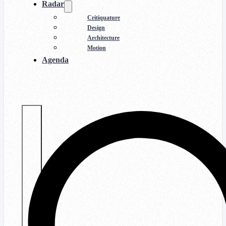
Radar
Critiquature
Design
Architecture
Motion
Agenda