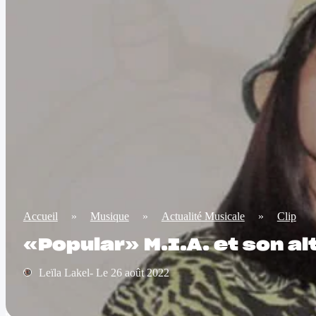
Accueil
»
Musique
»
Actualité Musicale
»
Clip
«Popular» M.I.A. et son a
Leïla Lakel- Le 26 août 2022