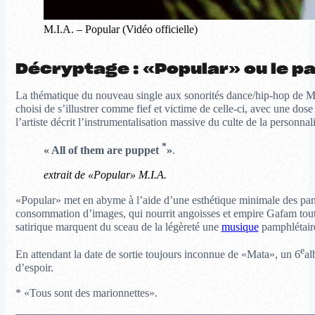
M.I.A. – Popular (Vidéo officielle)
Décryptage : «Popular» ou le p
La thématique du nouveau single aux sonorités dance/hip-hop de M
choisi de s’illustrer comme fief et victime de celle-ci, avec une dose 
l’artiste décrit l’instrumentalisation massive du culte de la personnali
*
« All of them are puppet
»
.
extrait de «Popular» M.I.A.
«Popular» met en abyme à l’aide d’une esthétique minimale des panti
consommation d’images, qui nourrit angoisses et empire Gafam tout e
satirique marquent du sceau de la légèreté une
musique
pamphlétaire
e
En attendant la date de sortie toujours inconnue de «Mata», un 6
al
d’espoir.
* «Tous sont des marionnettes».