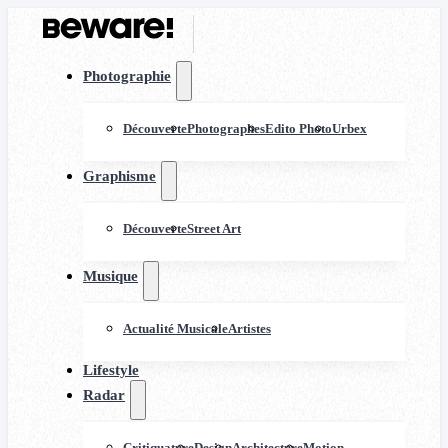
Photographie
Découverte
Photographes
Edito Photo
Urbex
Graphisme
Découverte
Street Art
Musique
Actualité Musicale
Artistes
Lifestyle
Radar
Critiquature
Design
Architecture
Motion