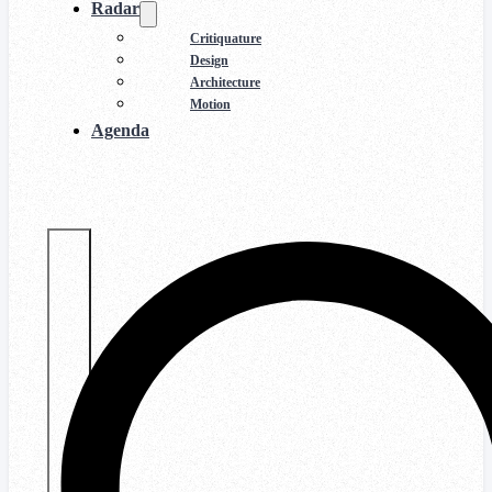
Radar
Critiquature
Design
Architecture
Motion
Agenda