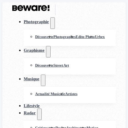
Photographie
Découverte
Photographes
Edito Photo
Urbex
Graphisme
Découverte
Street Art
Musique
Actualité Musicale
Artistes
Lifestyle
Radar
Critiquature
Design
Architecture
Motion