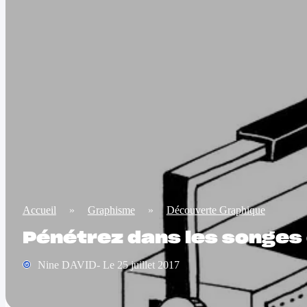
Accueil
»
Graphisme
»
Découverte Graphique
Pénétrez dans les songes
Nine DAVID- Le 25 juillet 2017