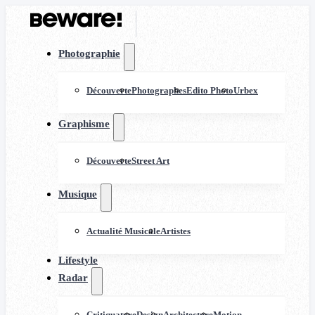
Photographie
Découverte
Photographes
Edito Photo
Urbex
Graphisme
Découverte
Street Art
Musique
Actualité Musicale
Artistes
Lifestyle
Radar
Critiquature
Design
Architecture
Motion