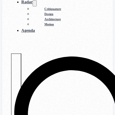
Radar
Critiquature
Design
Architecture
Motion
Agenda