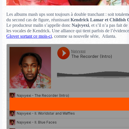
Les albums mash ups sont toujours à double tranchant : soit tota
du second cas de figure, réunissant
Kendrick Lamar et Childish
Le producteur malin s’appelle donc
Najvyexi
, et s’il n’a pas fait 
les vocales de Kendrick. Une alliance qui tient parfois de l’évidence
Glover sortant ce mois-ci
, comme sa nouvelle série, Atlanta.