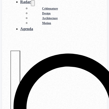
Radar
Critiquature
Design
Architecture
Motion
Agenda