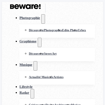
Photographie
Découverte
Photographes
Edito Photo
Urbex
Graphisme
Découverte
Street Art
Musique
Actualité Musicale
Artistes
Lifestyle
Radar
Critiquature
Design
Architecture
Motion