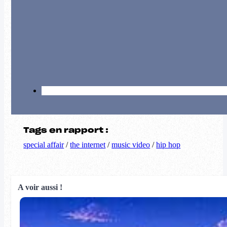
Tags en rapport :
special affair
/
the internet
/
music video
/
hip hop
A voir aussi !