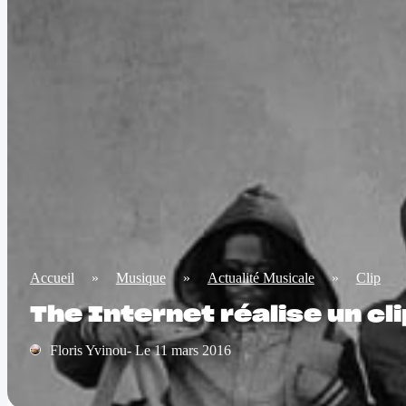
Accueil
»
Musique
»
Actualité Musicale
»
Clip
The Internet réalise un cli
Floris Yvinou- Le 11 mars 2016