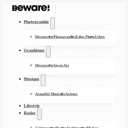
Photographie
Découverte
Photographes
Edito Photo
Urbex
Graphisme
Découverte
Street Art
Musique
Actualité Musicale
Artistes
Lifestyle
Radar
Critiquature
Design
Architecture
Motion