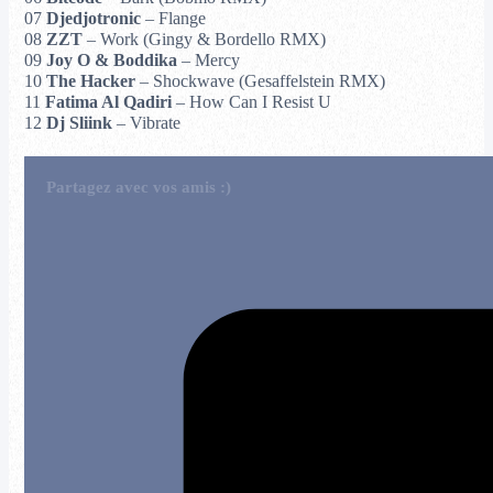
07
Djedjotronic
– Flange
08
ZZT
– Work (Gingy & Bordello RMX)
09
Joy O & Boddika
– Mercy
10
The Hacker
– Shockwave (Gesaffelstein RMX)
11
Fatima Al Qadiri
– How Can I Resist U
12
Dj Sliink
– Vibrate
Partagez avec vos amis :)