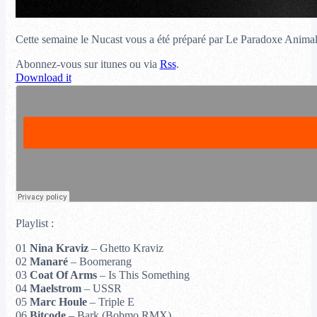
Cette semaine le Nucast vous a été préparé par Le Paradoxe Animalie
Abonnez-vous sur itunes ou via
Rss
.
Download it
Playlist :
01
Nina Kraviz
– Ghetto Kraviz
02
Manaré
– Boomerang
03
Coat Of Arms
– Is This Something
04
Maelstrom
– USSR
05
Marc Houle
– Triple E
06
Bitcode
– Bark (Bobmo RMX)