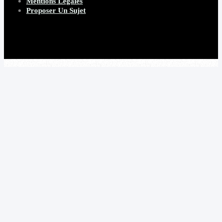
Mentions Légales
Proposer Un Sujet
Copyright 2026 Beware Magazine
- site par Heave Studio