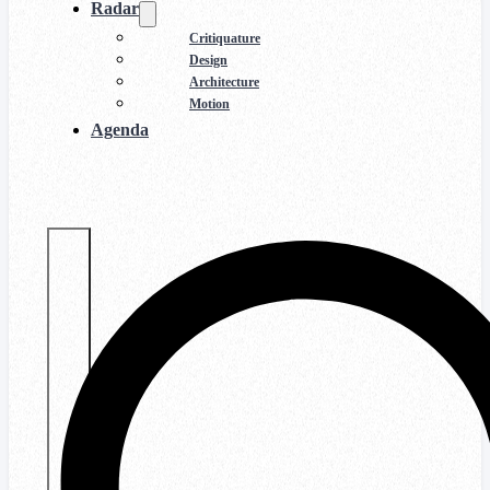
Radar
Critiquature
Design
Architecture
Motion
Agenda