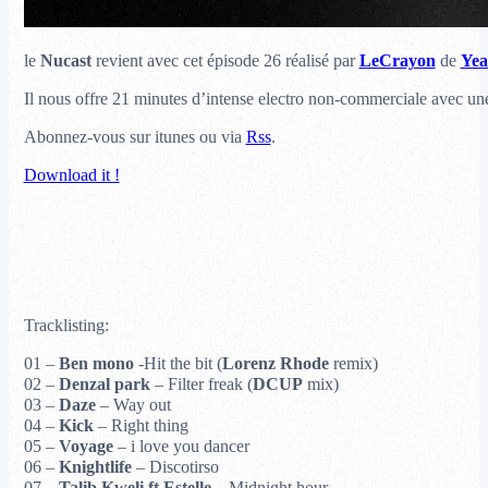
le
Nucast
revient avec cet épisode 26 réalisé par
LeCrayon
de
Yea
Il nous offre 21 minutes d’intense electro non-commerciale avec une 
Abonnez-vous sur itunes ou via
Rss
.
Download it !
Tracklisting:
01 –
Ben mono
-Hit the bit (
Lorenz Rhode
remix)
02 –
Denzal park
– Filter freak (
DCUP
mix)
03 –
Daze
– Way out
04 –
Kick
– Right thing
05 –
Voyage
– i love you dancer
06 –
Knightlife
– Discotirso