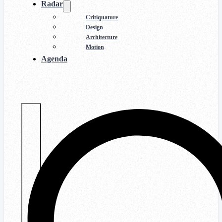
Radar
Critiquature
Design
Architecture
Motion
Agenda