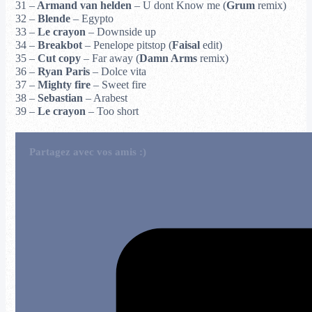
31 –
Armand van helden
– U dont Know me (
Grum
remix)
32 –
Blende
– Egypto
33 –
Le crayon
– Downside up
34 –
Breakbot
– Penelope pitstop (
Faisal
edit)
35 –
Cut copy
– Far away (
Damn Arms
remix)
36 –
Ryan Paris
– Dolce vita
37 –
Mighty fire
– Sweet fire
38 –
Sebastian
– Arabest
39 –
Le crayon
– Too short
Partagez avec vos amis :)