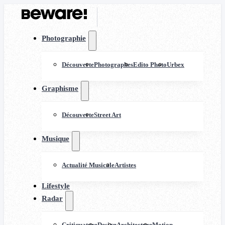
Photographie
Découverte
Photographes
Edito Photo
Urbex
Graphisme
Découverte
Street Art
Musique
Actualité Musicale
Artistes
Lifestyle
Radar
Critiquature
Design
Architecture
Motion