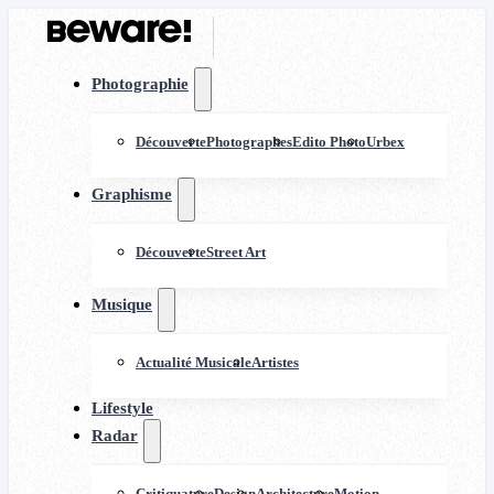
Photographie
Découverte
Photographes
Edito Photo
Urbex
Graphisme
Découverte
Street Art
Musique
Actualité Musicale
Artistes
Lifestyle
Radar
Critiquature
Design
Architecture
Motion