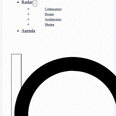
Radar
Critiquature
Design
Architecture
Motion
Agenda