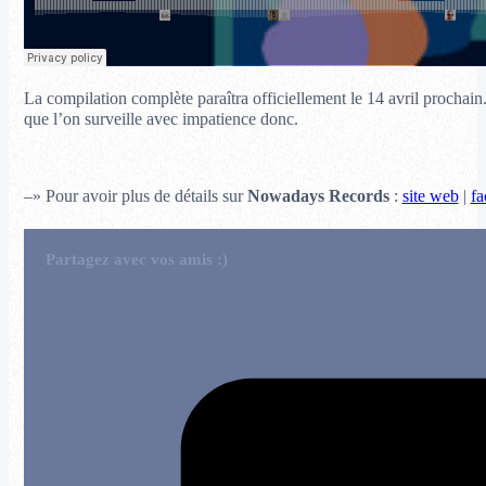
La compilation complète paraîtra officiellement le 14 avril prochain
que l’on surveille avec impatience donc.
–» Pour avoir plus de détails sur
Nowadays Records
:
site web
|
fa
Partagez avec vos amis :)