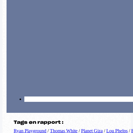
Tags en rapport :
Ryan Playground
/
Thomas White
/
Planet Giza
/
Lou Phelps
/