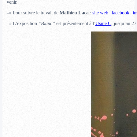
venir.
–» Pour suivre le travail de
Mathieu Laca
:
site web
|
facebook
|
in
–» L’exposition
“Blanc”
est présentement à l’
Usine C
, j
usqu’au 27