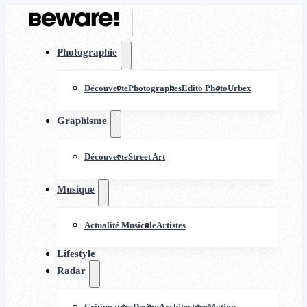
Photographie
Découverte
Photographes
Edito Photo
Urbex
Graphisme
Découverte
Street Art
Musique
Actualité Musicale
Artistes
Lifestyle
Radar
Critiquature
Design
Architecture
Motion