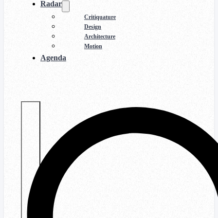
Radar
Critiquature
Design
Architecture
Motion
Agenda