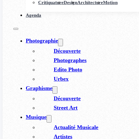
Critiquature
Design
Architecture
Motion
Agenda
Photographie
Découverte
Photographes
Edito Photo
Urbex
Graphisme
Découverte
Street Art
Musique
Actualité Musicale
Artistes