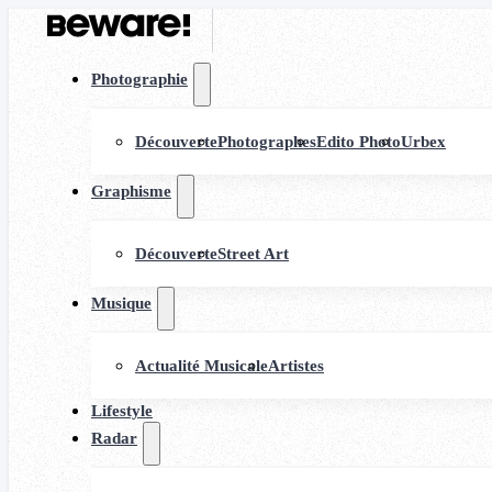
Photographie
Découverte
Photographes
Edito Photo
Urbex
Graphisme
Découverte
Street Art
Musique
Actualité Musicale
Artistes
Lifestyle
Radar