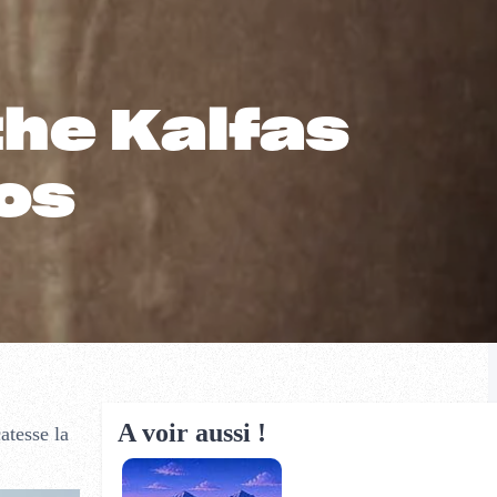
the Kalfas
bos
A voir aussi !
atesse la