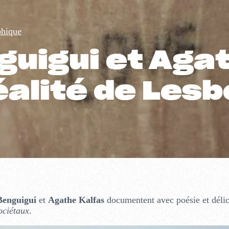
phique
guigui et Aga
éalité de Les
Benguigui
et
Agathe Kalfas
documentent avec poésie et délic
ociétaux
.