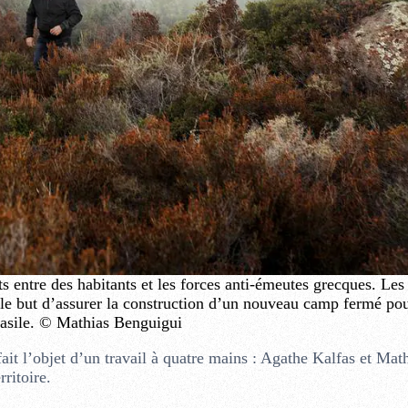
entre des habitants et les forces anti-émeutes grecques. Les 
le but d’assurer la construction d’un nouveau camp fermé pou
asile. © Mathias Benguigui
fait l’objet d’un travail à quatre mains : Agathe Kalfas et Mat
ritoire.