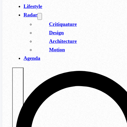
Lifestyle
Radar
Critiquature
Design
Architecture
Motion
Agenda