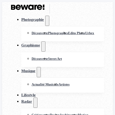
Photographie
Découverte
Photographes
Edito Photo
Urbex
Graphisme
Découverte
Street Art
Musique
Actualité Musicale
Artistes
Lifestyle
Radar
Critiquature
Design
Architecture
Motion