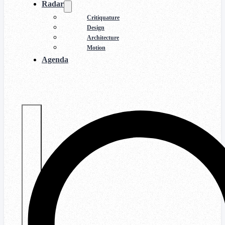
Radar
Critiquature
Design
Architecture
Motion
Agenda