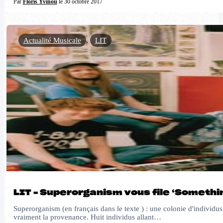
Par
Floris Yvinou
le 30 octobre 2017
Actualité Musicale
,
LIT
LIT – Superorganism vous file ‘Somethin
Superorganism (en français dans le texte ) : une colonie d'individu
vraiment la provenance. Huit individus allant…