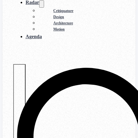
Radar
Critiquature
Design
Architecture
Motion
Agenda