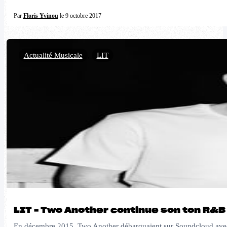
Par
Floris Yvinou
le 9 octobre 2017
Actualité Musicale
,
LIT
LIT – Two Another continue son ton R&B 
En décembre 2015, Two Another débarquaient sur Soundcloud avec le