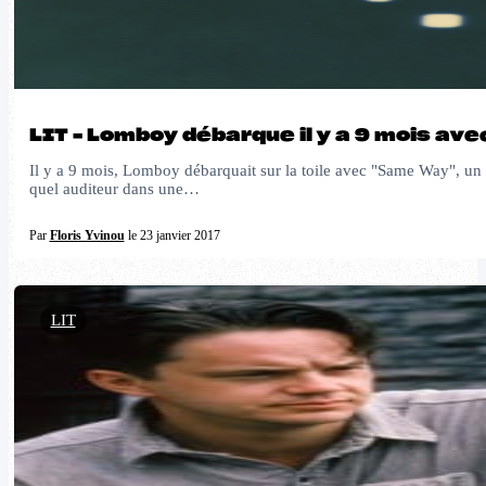
LIT – Lomboy débarque il y a 9 mois av
Il y a 9 mois, Lomboy débarquait sur la toile avec "Same Way", un t
quel auditeur dans une…
Par
Floris Yvinou
le 23 janvier 2017
LIT