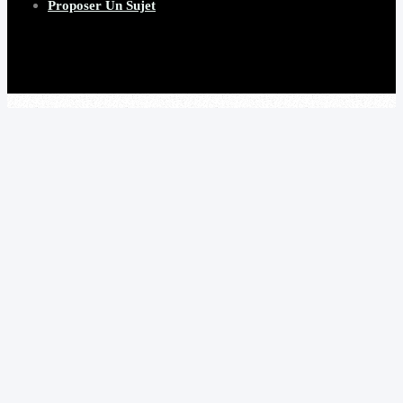
Proposer Un Sujet
Copyright 2026 Beware Magazine
- site par Heave Studio