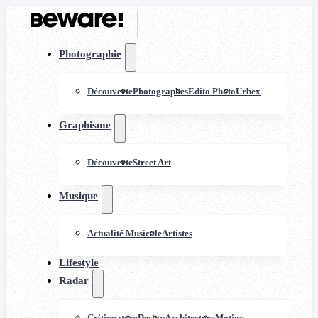
Photographie
Découverte
Photographes
Edito Photo
Urbex
Graphisme
Découverte
Street Art
Musique
Actualité Musicale
Artistes
Lifestyle
Radar
Critiquature
Design
Architecture
Motion