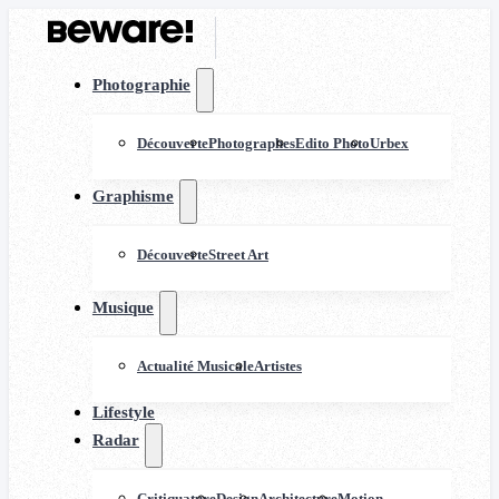
Photographie
Découverte
Photographes
Edito Photo
Urbex
Graphisme
Découverte
Street Art
Musique
Actualité Musicale
Artistes
Lifestyle
Radar
Critiquature
Design
Architecture
Motion