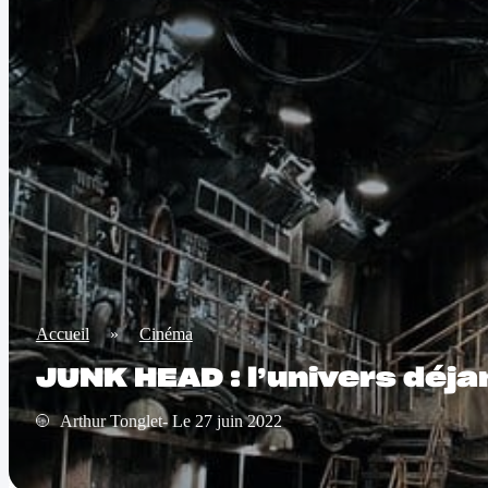
Accueil
»
Cinéma
JUNK HEAD : l’univers déja
Arthur Tonglet- Le 27 juin 2022