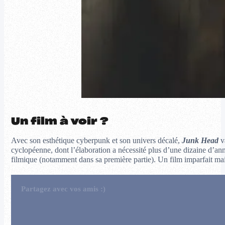
Un film à voir ?
Avec son esthétique cyberpunk et son univers décalé,
Junk Head
va
cyclopéenne, dont l’élaboration a nécessité plus d’une dizaine d’ann
filmique (notamment dans sa première partie). Un film imparfait ma
Partagez avec vos amis :)