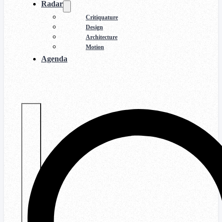
Radar
Critiquature
Design
Architecture
Motion
Agenda