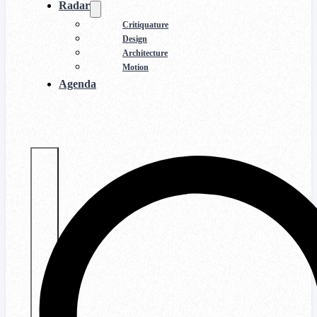
Radar
Critiquature
Design
Architecture
Motion
Agenda