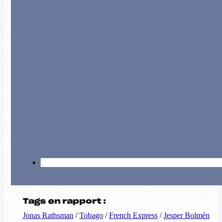
Tags en rapport :
Jonas Rathsman
/
Tobago
/
French Express
/
Jesper Bolmén