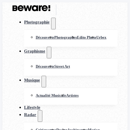
Photographie
Découverte
Photographes
Edito Photo
Urbex
Graphisme
Découverte
Street Art
Musique
Actualité Musicale
Artistes
Lifestyle
Radar
Critiquature
Design
Architecture
Motion