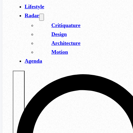
Lifestyle
Radar
Critiquature
Design
Architecture
Motion
Agenda