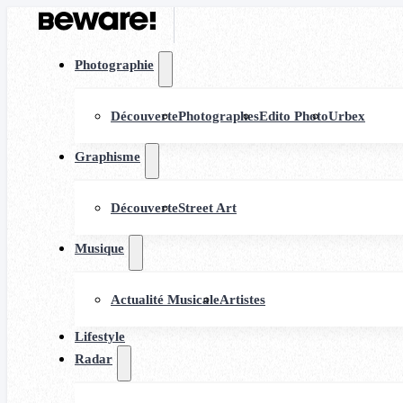
Photographie
Découverte
Photographes
Edito Photo
Urbex
Graphisme
Découverte
Street Art
Musique
Actualité Musicale
Artistes
Lifestyle
Radar