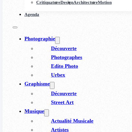
Critiquature
Design
Architecture
Motion
Agenda
Photographie
Découverte
Photographes
Edito Photo
Urbex
Graphisme
Découverte
Street Art
Musique
Actualité Musicale
Artistes