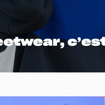
reetwear, c’es