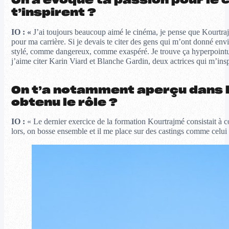
On a évoqué ta passion pour le c
t’inspirent ?
IO :
«
J’ai toujours beaucoup aimé le cinéma, je pense que Kourtrajm
pour ma carrière. Si je devais te citer des gens qui m’ont donné env
stylé, comme dangereux, comme exaspéré. Je trouve ça hyperpointu. J’
j’aime citer Karin Viard et Blanche Gardin, deux actrices qui m’inspir
On t’a notamment aperçu dans l
obtenu le rôle ?
IO :
« Le dernier exercice de la formation Kourtrajmé consistait à c
lors, on bosse ensemble et il me place sur des castings comme celui