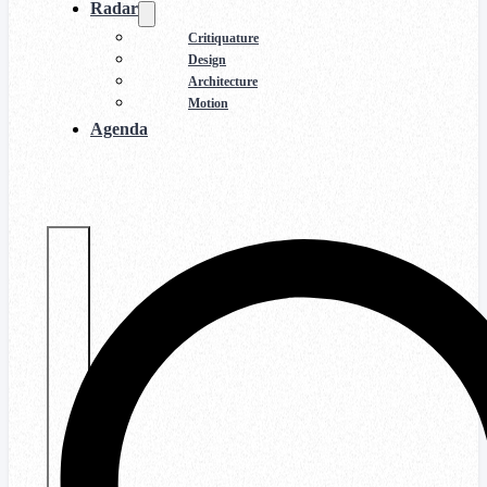
Radar
Critiquature
Design
Architecture
Motion
Agenda