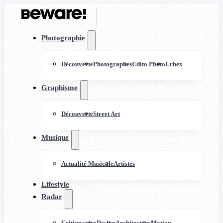
Photographie
Découverte
Photographes
Edito Photo
Urbex
Graphisme
Découverte
Street Art
Musique
Actualité Musicale
Artistes
Lifestyle
Radar
Critiquature
Design
Architecture
Motion