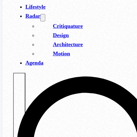
Lifestyle
Radar
Critiquature
Design
Architecture
Motion
Agenda