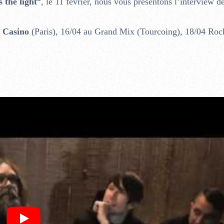
 the light
“, le 11 février, nous vous présentons l’interview d
 Casino
(Paris), 16/04 au Grand Mix (Tourcoing), 18/04 Roc