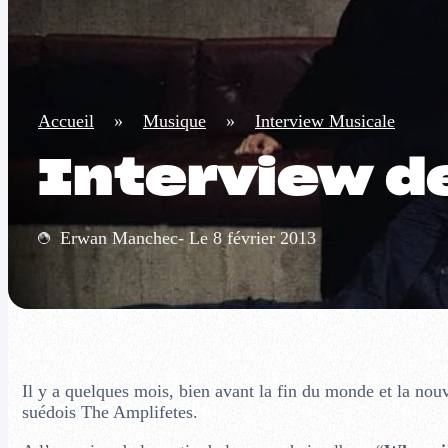
Accueil
»
Musique
»
Interview Musicale
Interview d
Erwan Manchec- Le 8 février 2013
Il y a quelques mois, bien avant la fin du monde et la nou
suédois The Amplifetes.