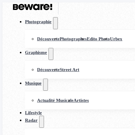
Photographie
Découverte
Photographes
Edito Photo
Urbex
Graphisme
Découverte
Street Art
Musique
Actualité Musicale
Artistes
Lifestyle
Radar