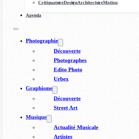
Critiquature
Design
Architecture
Motion
Agenda
Photographie
Découverte
Photographes
Edito Photo
Urbex
Graphisme
Découverte
Street Art
Musique
Actualité Musicale
Artistes