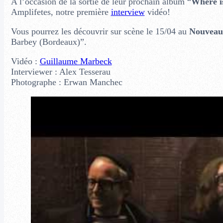
A l’occasion de la sortie de leur prochain album “
Where is
Amplifetes, notre première
interview
vidéo!
Vous pourrez les découvrir sur scène le 15/04 au
Nouveau
Barbey (Bordeaux)”.
Vidéo :
Guillaume Marbeck
Interviewer : Alex Tesserau
Photographe : Erwan Manchec