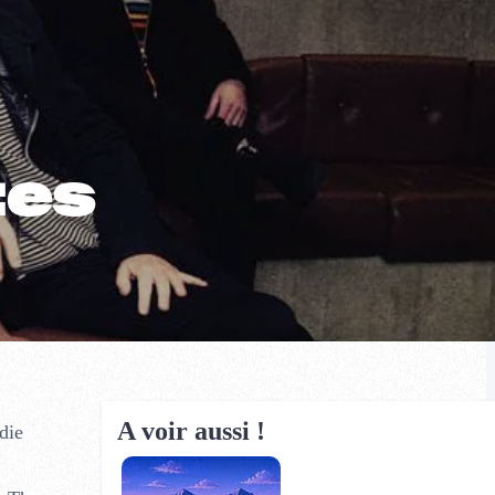
tes
A voir aussi !
die