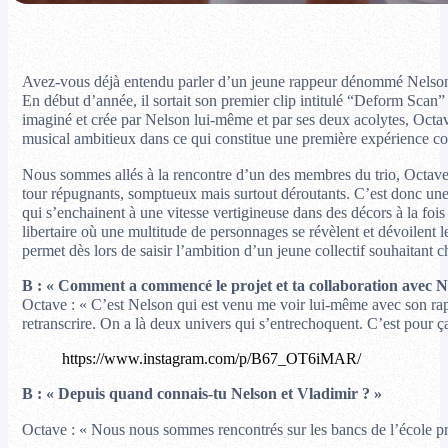
Avez-vous déjà entendu parler d’un jeune rappeur dénommé Nelson 
En début d’année, il sortait son premier clip intitulé “Deform Scan”
imaginé et crée par Nelson lui-même et par ses deux acolytes, Octave
musical ambitieux dans ce qui constitue une première expérience comm
Nous sommes allés à la rencontre d’un des membres du trio, Octave, r
tour répugnants, somptueux mais surtout déroutants. C’est donc une 
qui s’enchainent à une vitesse vertigineuse dans des décors à la foi
libertaire où une multitude de personnages se révèlent et dévoilent
permet dès lors de saisir l’ambition d’un jeune collectif souhaitant 
B :
« Comment a commencé le projet et ta collaboration avec N
Octave : « C’est Nelson qui est venu me voir lui-même avec son rap et
retranscrire. On a là deux univers qui s’entrechoquent. C’est pour ça
https://www.instagram.com/p/B67_OT6iMAR/
B : « Depuis quand connais-tu Nelson et Vladimir ? »
Octave : « Nous nous sommes rencontrés sur les bancs de l’école pri