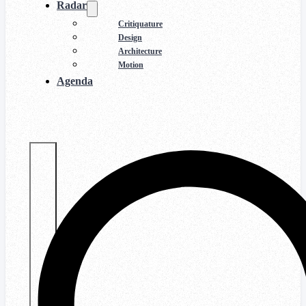
Radar
Critiquature
Design
Architecture
Motion
Agenda