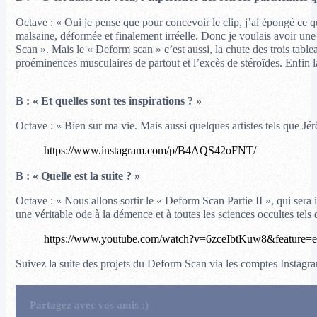
Octave : « Oui je pense que pour concevoir le clip, j’ai épongé ce q
malsaine, déformée et finalement irréelle. Donc je voulais avoir un
Scan ». Mais le « Deform scan » c’est aussi, la chute des trois tablea
proéminences musculaires de partout et l’excès de stéroïdes. Enfin l
B : « Et quelles sont tes inspirations ? »
Octave : « Bien sur ma vie. Mais aussi quelques artistes tels que J
https://www.instagram.com/p/B4AQS42oFNT/
B : « Quelle est la suite ? »
Octave : « Nous allons sortir le « Deform Scan Partie II », qui ser
une véritable ode à la démence et à toutes les sciences occultes tels
https://www.youtube.com/watch?v=6zceIbtKuw8&feature=e
Suivez la suite des projets du Deform Scan via les comptes Instag
Partagez avec vos amis :)