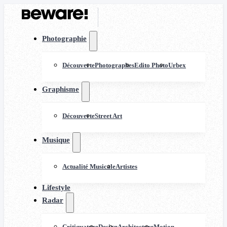
Photographie
Découverte
Photographes
Edito Photo
Urbex
Graphisme
Découverte
Street Art
Musique
Actualité Musicale
Artistes
Lifestyle
Radar
Critiquature
Design
Architecture
Motion