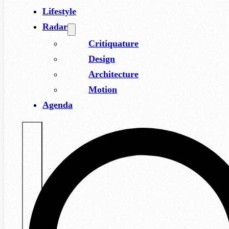
Lifestyle
Radar
Critiquature
Design
Architecture
Motion
Agenda