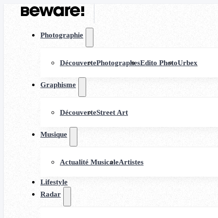
Photographie
Découverte
Photographes
Edito Photo
Urbex
Graphisme
Découverte
Street Art
Musique
Actualité Musicale
Artistes
Lifestyle
Radar