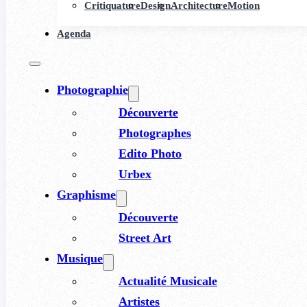
Critiquature
Design
Architecture
Motion
Agenda
Photographie
Découverte
Photographes
Edito Photo
Urbex
Graphisme
Découverte
Street Art
Musique
Actualité Musicale
Artistes