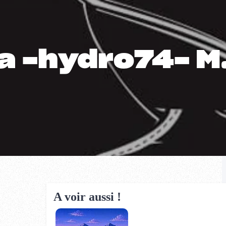
a -hydro74- M
A voir aussi !