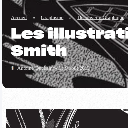
Accueil
»
Graphisme
»
Découverte Graphique
Les illustra
Smith
Antoine Duchamp- Le 9 août 2013