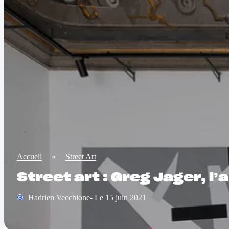
Accueil
»
Street Art
Street art : Greg Jager, l’
Hadrien Vecchione- Le 15 juin 2021