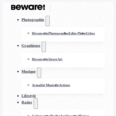
Photographie
Découverte
Photographes
Edito Photo
Urbex
Graphisme
Découverte
Street Art
Musique
Actualité Musicale
Artistes
Lifestyle
Radar
Critiquature
Design
Architecture
Motion