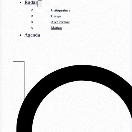
Radar
Critiquature
Design
Architecture
Motion
Agenda