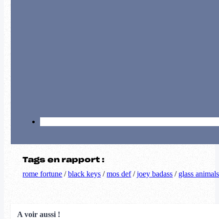
Tags en rapport :
rome fortune
/
black keys
/
mos def
/
joey badass
/
glass animal
A voir aussi !