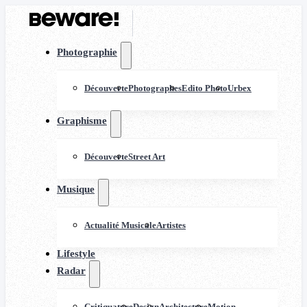
Photographie
Découverte
Photographes
Edito Photo
Urbex
Graphisme
Découverte
Street Art
Musique
Actualité Musicale
Artistes
Lifestyle
Radar
Critiquature
Design
Architecture
Motion