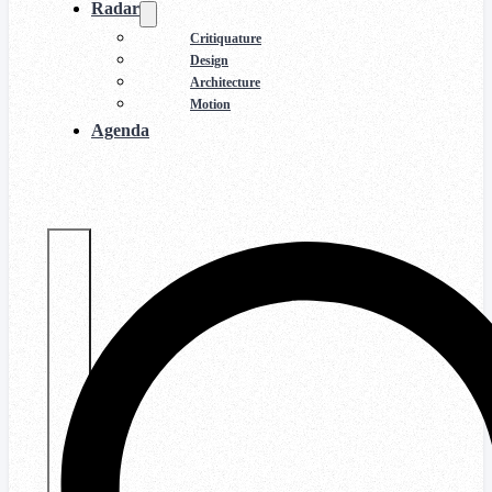
Radar
Critiquature
Design
Architecture
Motion
Agenda