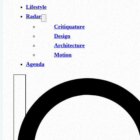
Lifestyle
Radar
Critiquature
Design
Architecture
Motion
Agenda