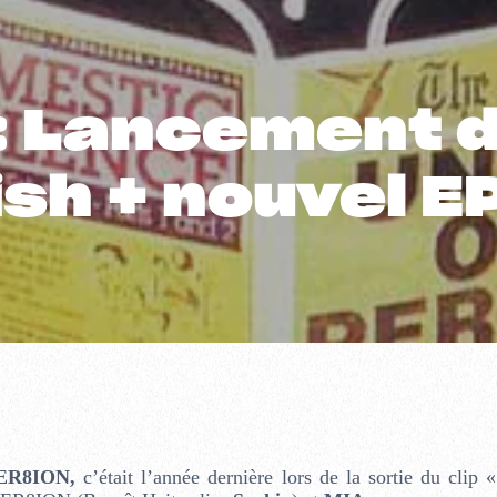
: Lancement 
ish + nouvel 
ER8ION,
c’était l’année dernière lors de la sortie du clip «