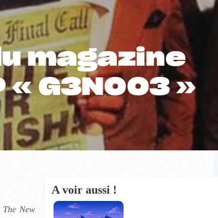
du magazine
EP « G3N003 »
A voir aussi !
The New