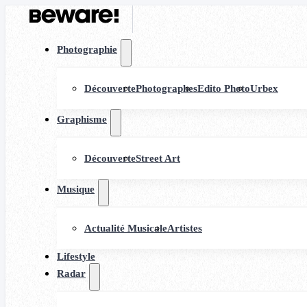
Photographie
Découverte
Photographes
Edito Photo
Urbex
Graphisme
Découverte
Street Art
Musique
Actualité Musicale
Artistes
Lifestyle
Radar