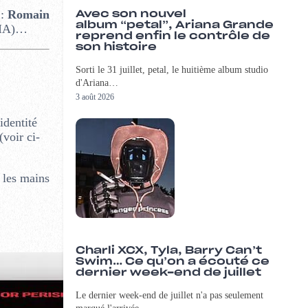
 :
Romain
Avec son nouvel
album “petal”, Ariana Grande
(MIA)…
reprend enfin le contrôle de
son histoire
Sorti le 31 juillet, petal, le huitième album studio
d'Ariana…
3 août 2026
identité
(voir ci-
 les mains
Charli XCX, Tyla, Barry Can’t
Swim… Ce qu’on a écouté ce
dernier week-end de juillet
Le dernier week-end de juillet n'a pas seulement