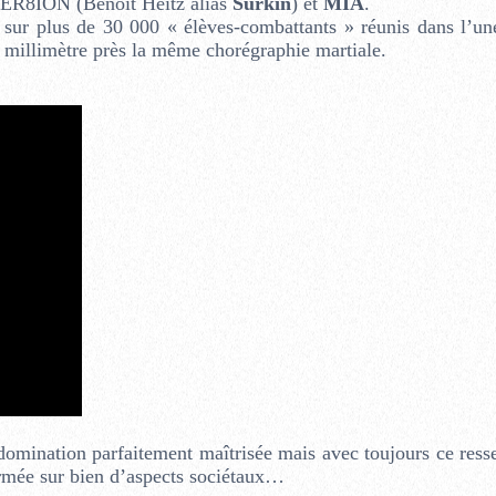
NER8ION (Benoît Heitz alias
Surkin
) et
MIA
.
sur plus de 30 000 « élèves-combattants » réunis dans l’un
u millimètre près la même chorégraphie martiale.
domination parfaitement maîtrisée mais avec toujours ce resse
fermée sur bien d’aspects sociétaux…