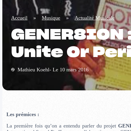
Accueil
»
Musique
»
Actualité Musicale
GENER8ION 
Unite Or Per
Mathieu Koehl- Le 10 mars 2016
Les prémices :
La première fois qu’on a entendu parler du projet
GEN