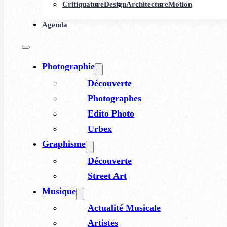
Critiquature
Design
Architecture
Motion
Agenda
Photographie
Découverte
Photographes
Edito Photo
Urbex
Graphisme
Découverte
Street Art
Musique
Actualité Musicale
Artistes