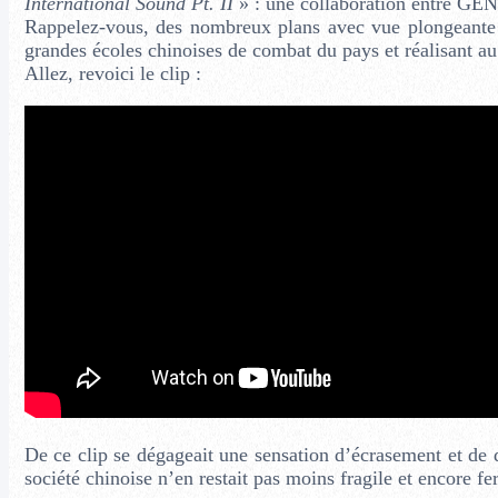
International Sound Pt. II
» : une collaboration entre GE
Rappelez-vous, des nombreux plans avec vue plongeante 
grandes écoles chinoises de combat du pays et réalisant a
Allez, revoici le clip :
De ce clip se dégageait une sensation d’écrasement et de 
société chinoise n’en restait pas moins fragile et encore 