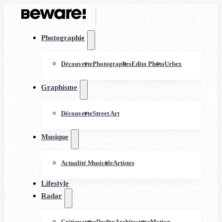
Photographie
Découverte
Photographes
Edito Photo
Urbex
Graphisme
Découverte
Street Art
Musique
Actualité Musicale
Artistes
Lifestyle
Radar
Critiquature
Design
Architecture
Motion