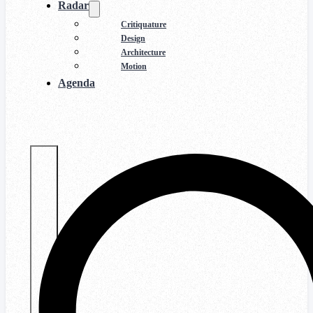
Radar
Critiquature
Design
Architecture
Motion
Agenda