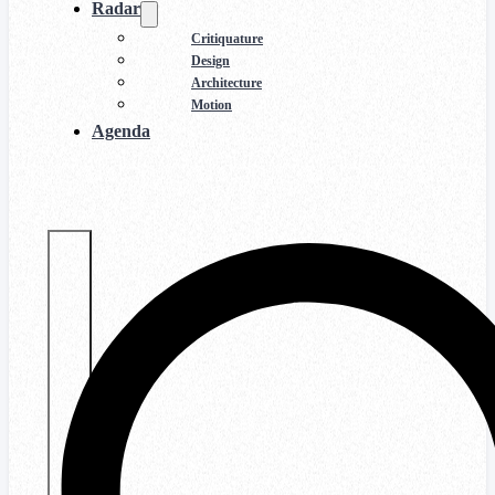
Radar
Critiquature
Design
Architecture
Motion
Agenda