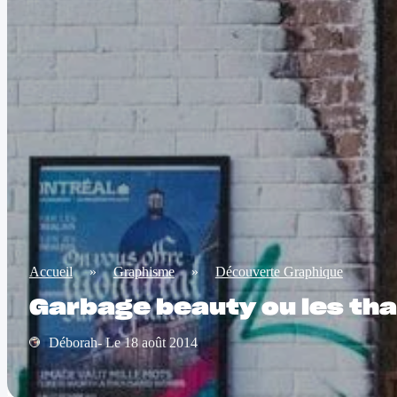
Accueil
»
Graphisme
»
Découverte Graphique
Garbage beauty ou les th
Déborah- Le 18 août 2014