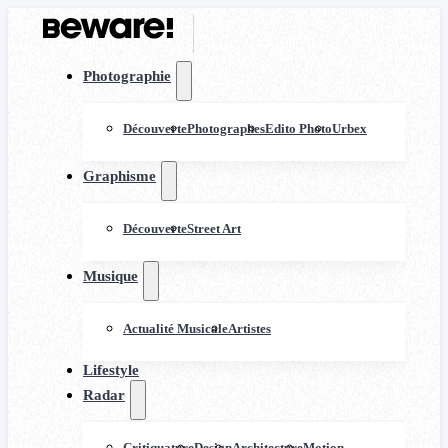
Photographie
Découverte
Photographes
Edito Photo
Urbex
Graphisme
Découverte
Street Art
Musique
Actualité Musicale
Artistes
Lifestyle
Radar
Critiquature
Design
Architecture
Motion