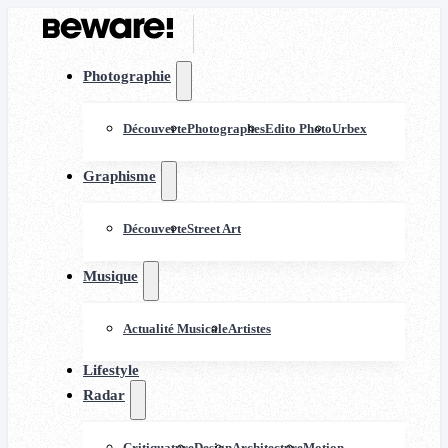
Photographie
Découverte
Photographes
Edito Photo
Urbex
Graphisme
Découverte
Street Art
Musique
Actualité Musicale
Artistes
Lifestyle
Radar
Critiquature
Design
Architecture
Motion