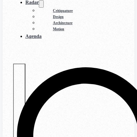
Radar
Critiquature
Design
Architecture
Motion
Agenda