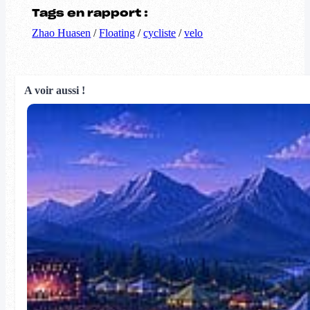
Tags en rapport :
Zhao Huasen
/
Floating
/
cycliste
/
velo
A voir aussi !