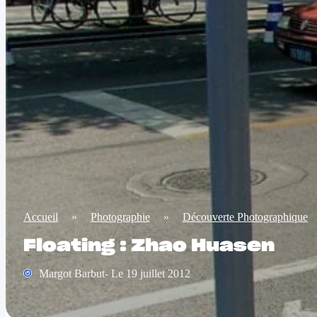
Accueil
»
Photographie
»
Découverte Photographique
Floating : Zhao Huasen
Margot Barbut- Le 19 juillet 2012