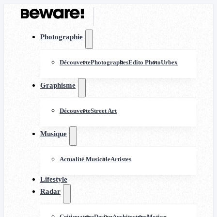
Photographie
Découverte
Photographes
Edito Photo
Urbex
Graphisme
Découverte
Street Art
Musique
Actualité Musicale
Artistes
Lifestyle
Radar
Critiquature
Design
Architecture
Motion