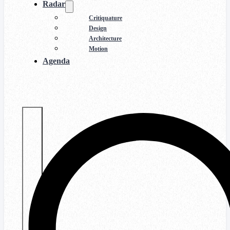
Radar
Critiquature
Design
Architecture
Motion
Agenda