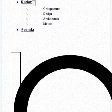
Radar
Critiquature
Design
Architecture
Motion
Agenda