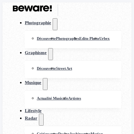
Photographie
Découverte
Photographes
Edito Photo
Urbex
Graphisme
Découverte
Street Art
Musique
Actualité Musicale
Artistes
Lifestyle
Radar
Critiquature
Design
Architecture
Motion