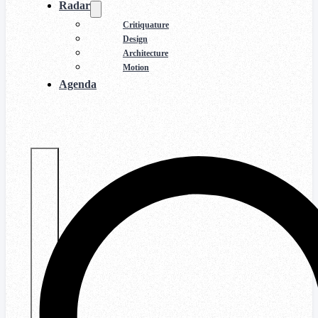
Radar
Critiquature
Design
Architecture
Motion
Agenda