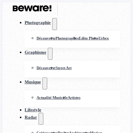
Photographie
Découverte
Photographes
Edito Photo
Urbex
Graphisme
Découverte
Street Art
Musique
Actualité Musicale
Artistes
Lifestyle
Radar
Critiquature
Design
Architecture
Motion