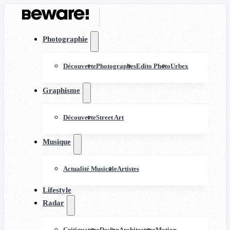
Photographie
Découverte
Photographes
Edito Photo
Urbex
Graphisme
Découverte
Street Art
Musique
Actualité Musicale
Artistes
Lifestyle
Radar
Critiquature
Design
Architecture
Motion