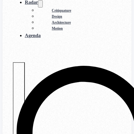
Radar
Critiquature
Design
Architecture
Motion
Agenda