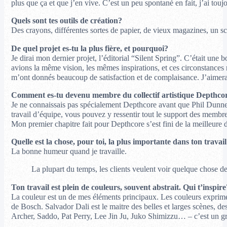
plus que ça et que j’en vive. C’est un peu spontané en fait, j’ai touj
Quels sont tes outils de création?
Des crayons, différentes sortes de papier, de vieux magazines, un 
De quel projet es-tu la plus fière, et pourquoi?
Je dirai mon dernier projet, l’éditorial “Silent Spring”. C’était un
avions la même vision, les mêmes inspirations, et ces circonstances re
m’ont donnés beaucoup de satisfaction et de complaisance. J’aimerai q
Comment es-tu devenu membre du collectif artistique Depthcore
Je ne connaissais pas spécialement Depthcore avant que Phil Dunne me
travail d’équipe, vous pouvez y ressentir tout le support des memb
Mon premier chapitre fait pour Depthcore s’est fini de la meilleure d
Quelle est la chose, pour toi, la plus importante dans ton travai
La bonne humeur quand je travaille.
La plupart du temps, les clients veulent voir quelque chose de
Ton travail est plein de couleurs, souvent abstrait. Qui t’inspire
La couleur est un de mes éléments principaux. Les couleurs exprime
de Bosch. Salvador Dali est le maitre des belles et larges scènes, 
Archer, Saddo, Pat Perry, Lee Jin Ju, Juko Shimizzu… – c’est un gro