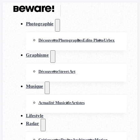
Photographie
Découverte
Photographes
Edito Photo
Urbex
Graphisme
Découverte
Street Art
Musique
Actualité Musicale
Artistes
Lifestyle
Radar
Critiquature
Design
Architecture
Motion