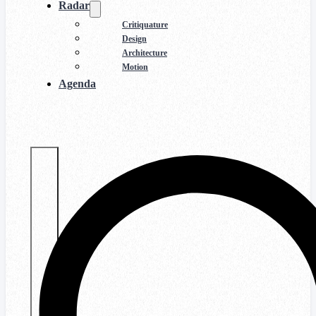
Radar
Critiquature
Design
Architecture
Motion
Agenda