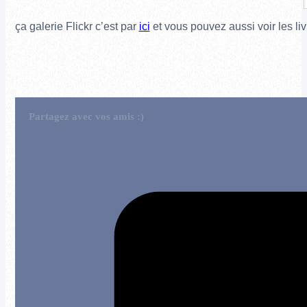
ça galerie Flickr c’est par
ici
et vous pouvez aussi voir les liv
Partagez avec vos amis :)