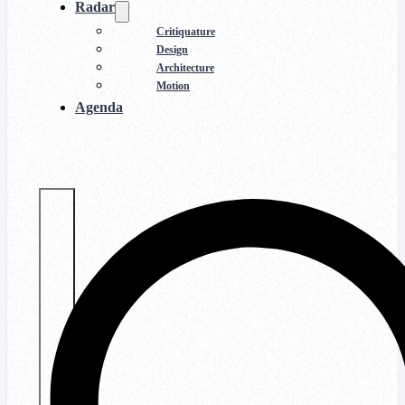
Radar
Critiquature
Design
Architecture
Motion
Agenda