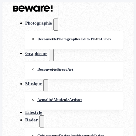
Photographie
Découverte
Photographes
Edito Photo
Urbex
Graphisme
Découverte
Street Art
Musique
Actualité Musicale
Artistes
Lifestyle
Radar
Critiquature
Design
Architecture
Motion