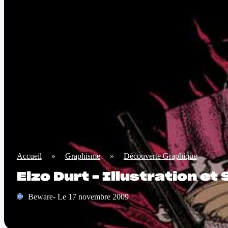
Accueil
»
Graphisme
»
Découverte Graphique
Elzo Durt – Illustration et
Beware- Le 17 novembre 2009