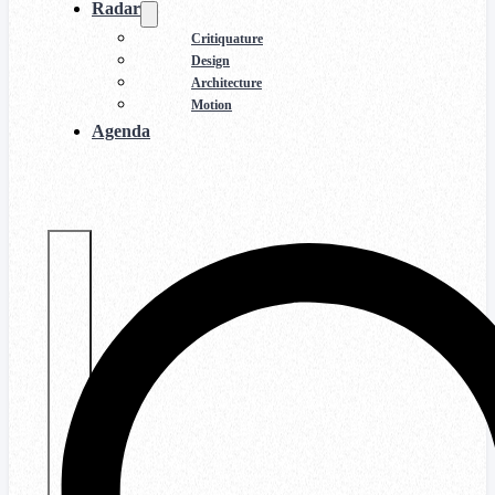
Radar
Critiquature
Design
Architecture
Motion
Agenda