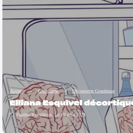
Accueil
»
Graphisme
»
Découverte Graphique
Elliana Esquivel décortiqu
Pauline Remillieux- Le 19 août 2023