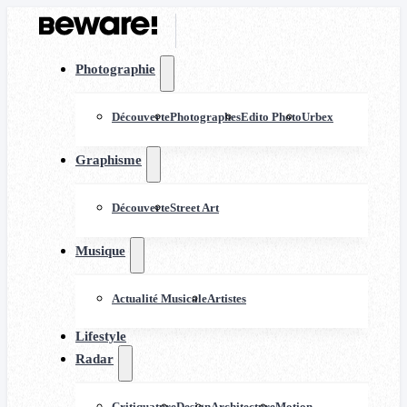
Photographie
Découverte
Photographes
Edito Photo
Urbex
Graphisme
Découverte
Street Art
Musique
Actualité Musicale
Artistes
Lifestyle
Radar
Critiquature
Design
Architecture
Motion