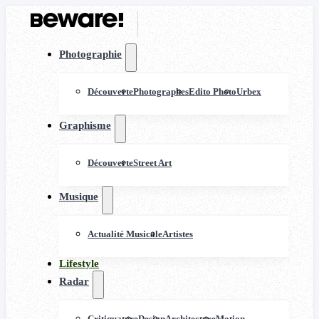
Photographie
Découverte
Photographes
Edito Photo
Urbex
Graphisme
Découverte
Street Art
Musique
Actualité Musicale
Artistes
Lifestyle
Radar
Critiquature
Design
Architecture
Motion