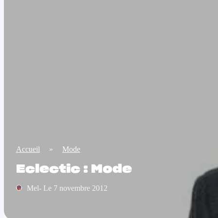
Accueil
»
Mode
Eclectic : Mode
Mel- Le 7 novembre 2012