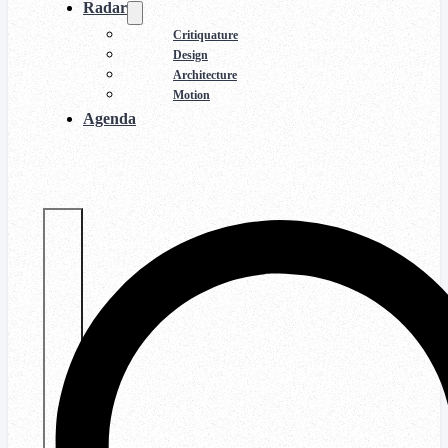
Radar
Critiquature
Design
Architecture
Motion
Agenda