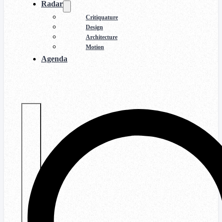
Radar
Critiquature
Design
Architecture
Motion
Agenda