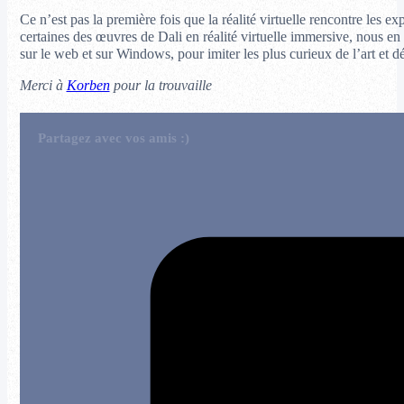
Ce n’est pas la première fois que la réalité virtuelle rencontre les 
certaines des œuvres de Dali en réalité virtuelle immersive, nous en
sur le web et sur Windows, pour imiter les plus curieux de l’art et 
Merci à
Korben
pour la trouvaille
Partagez avec vos amis :)