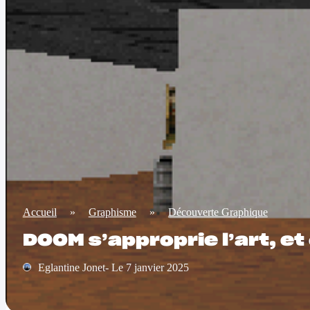
Accueil
»
Graphisme
»
Découverte Graphique
DOOM s’approprie l’art, et
Eglantine Jonet- Le 7 janvier 2025