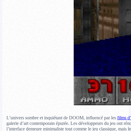
L’univers sombre et inquiétant de DOOM, influencé par les
films d
galerie d’art contemporain épurée. Les développeurs du jeu ont rén
l’interface demeure minimaliste tout comme le jeu classique, mais l