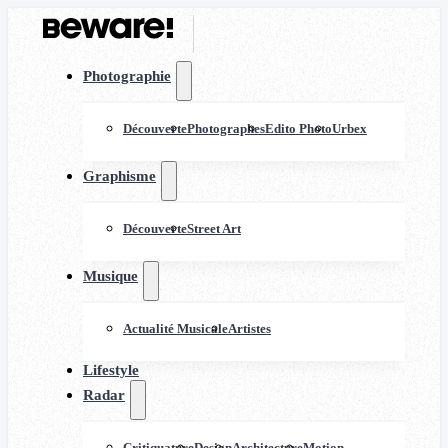
Photographie
Découverte
Photographes
Edito Photo
Urbex
Graphisme
Découverte
Street Art
Musique
Actualité Musicale
Artistes
Lifestyle
Radar
Critiquature
Design
Architecture
Motion