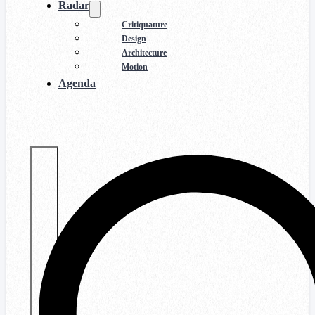
Radar
Critiquature
Design
Architecture
Motion
Agenda