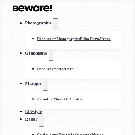
Photographie
Découverte
Photographes
Edito Photo
Urbex
Graphisme
Découverte
Street Art
Musique
Actualité Musicale
Artistes
Lifestyle
Radar
Critiquature
Design
Architecture
Motion