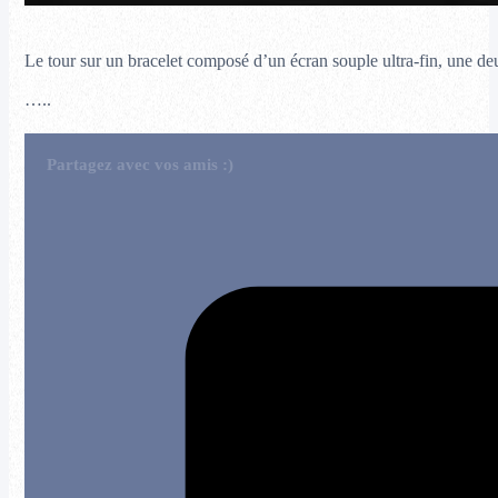
Le tour sur un bracelet composé d’un écran souple ultra-fin, une deu
…..
Partagez avec vos amis :)