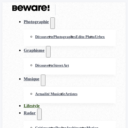
Photographie
Découverte
Photographes
Edito Photo
Urbex
Graphisme
Découverte
Street Art
Musique
Actualité Musicale
Artistes
Lifestyle
Radar
Critiquature
Design
Architecture
Motion