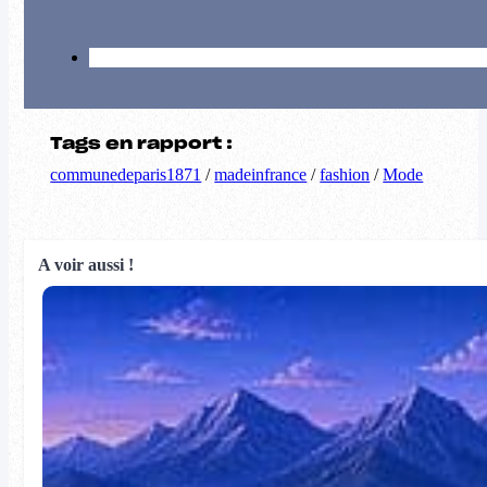
Tags en rapport :
communedeparis1871
/
madeinfrance
/
fashion
/
Mode
A voir aussi !