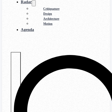
Radar
Critiquature
Design
Architecture
Motion
Agenda