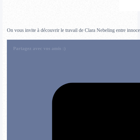
On vous invite à découvrir le travail de Clara Nebeling entre innocen
Partagez avec vos amis :)