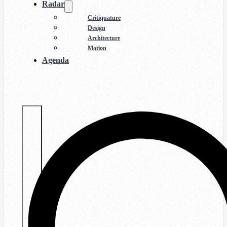
Radar
Critiquature
Design
Architecture
Motion
Agenda