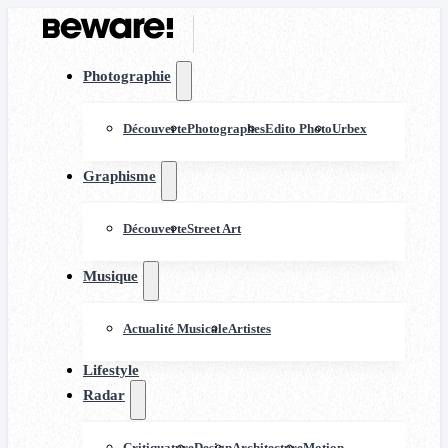
Photographie
Découverte
Photographes
Edito Photo
Urbex
Graphisme
Découverte
Street Art
Musique
Actualité Musicale
Artistes
Lifestyle
Radar
Critiquature
Design
Architecture
Motion