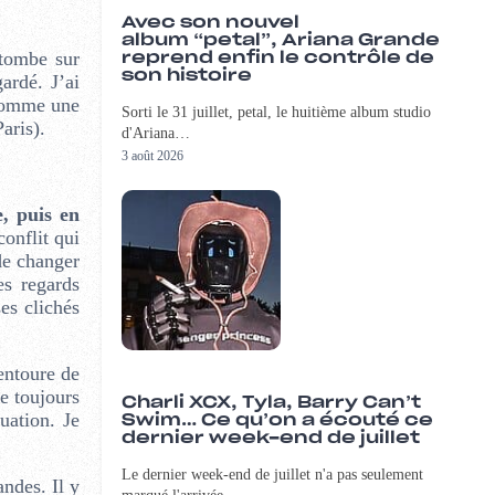
Avec son nouvel
album “petal”, Ariana Grande
 tombe sur
reprend enfin le contrôle de
son histoire
gardé. J’ai
 comme une
Sorti le 31 juillet, petal, le huitième album studio
aris).
d'Ariana…
3 août 2026
e, puis en
onflit qui
de changer
es regards
es clichés
entoure de
ye toujours
Charli XCX, Tyla, Barry Can’t
tuation. Je
Swim… Ce qu’on a écouté ce
dernier week-end de juillet
Le dernier week-end de juillet n'a pas seulement
ndes. Il y