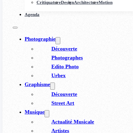
Critiquature
Design
Architecture
Motion
Agenda
Photographie
Découverte
Photographes
Edito Photo
Urbex
Graphisme
Découverte
Street Art
Musique
Actualité Musicale
Artistes