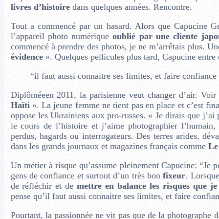
livres d’histoire
dans quelques années. Rencontre.
Tout a commencé par un hasard. Alors que Capucine Gran
l’appareil photo numérique
oublié par une cliente japo
commencé à prendre des photos, je ne m’arrêtais plus. U
évidence
». Quelques pellicules plus tard, Capucine entre 
“il faut aussi connaitre ses limites, et faire confiance
Diplôméeen 2011, la parisienne veut changer d’air. Voir
Haïti
». La jeune femme ne tient pas en place et c’est fina
oppose les Ukrainiens aux pro-russes. « Je dirais que j’ai
le cours de l’histoire et j’aime photographier l’humain
perdus, hagards ou interrogateurs. Des terres arides, déva
dans les grands journaux et magazines français comme
Le
Un métier à risque qu’assume pleinement Capucine: “Je po
gens de confiance et surtout d’un très bon
fixeur
. Lorsque
de réfléchir et de
mettre en balance les risques que je
pense qu’il faut aussi connaitre ses limites, et faire confian
Pourtant, la passionnée ne vit pas que de la photographe 