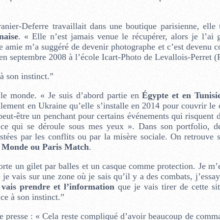
ier-Deferre travaillait dans une boutique parisienne, elle
naise
. « Elle n’est jamais venue le récupérer, alors je l’ai 
ne amie m’a suggéré de devenir photographe et c’est devenu
en septembre 2008 à l’école Icart-Photo de Levallois-Perret (P
 à son instinct.”
 le monde. « Je suis d’abord partie en
Égypte et en Tunisi
lement en Ukraine qu’elle s’installe en 2014 pour couvrir le c
 peut-être un penchant pour certains événements qui risquent 
, ce qui se déroule sous mes yeux ». Dans son portfolio, d
stées par les conflits ou par la misère sociale. On retrouve s
 Monde ou Paris Match
.
rte un gilet par balles et un casque comme protection. Je m’
 je vais sur une zone où je sais qu’il y a des combats, j’essa
 vais prendre et l’information
que je vais tirer de cette si
ce à son instinct.”
de presse : « Cela reste compliqué d’avoir beaucoup de comma