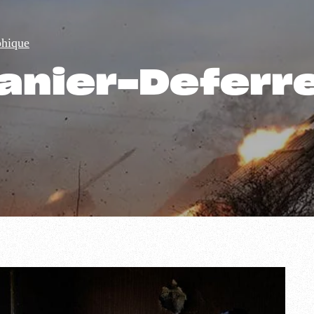
phique
anier-Deferr