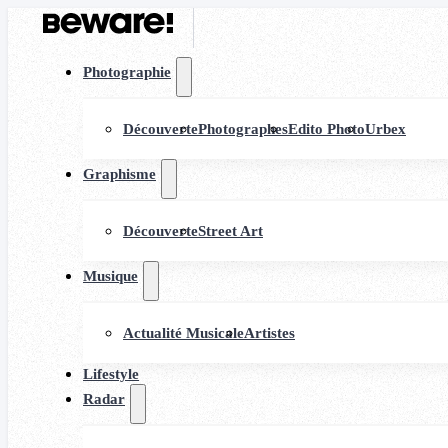
Photographie
Découverte
Photographes
Edito Photo
Urbex
Graphisme
Découverte
Street Art
Musique
Actualité Musicale
Artistes
Lifestyle
Radar