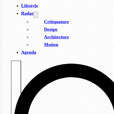
Lifestyle
Radar
Critiquature
Design
Architecture
Motion
Agenda