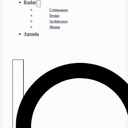
Radar
Critiquature
Design
Architecture
Motion
Agenda