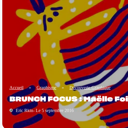
Accueil
»
Graphisme
»
Découverte Graphique
BRUNCH FOCUS : Maëlle Fo
Eric Rktn- Le 5 septembre 2016