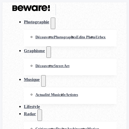
Photographie
Découverte
Photographes
Edito Photo
Urbex
Graphisme
Découverte
Street Art
Musique
Actualité Musicale
Artistes
Lifestyle
Radar
Critiquature
Design
Architecture
Motion