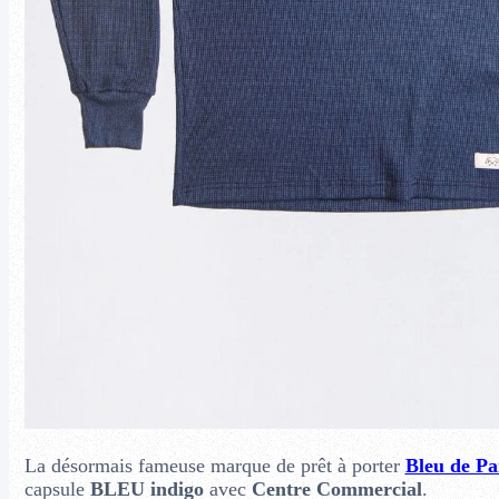
La désormais fameuse marque de prêt à porter
Bleu de P
capsule
BLEU indigo
avec
Centre Commercial
.