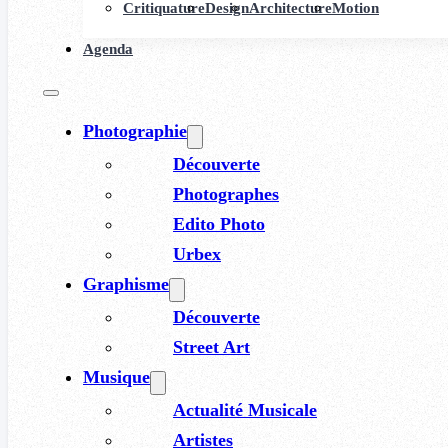
Critiquature
Design
Architecture
Motion
Agenda
Photographie
Découverte
Photographes
Edito Photo
Urbex
Graphisme
Découverte
Street Art
Musique
Actualité Musicale
Artistes