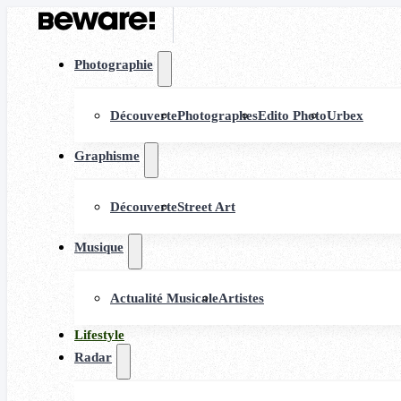
Photographie
Découverte
Photographes
Edito Photo
Urbex
Graphisme
Découverte
Street Art
Musique
Actualité Musicale
Artistes
Lifestyle
Radar