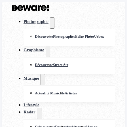
Photographie
Découverte
Photographes
Edito Photo
Urbex
Graphisme
Découverte
Street Art
Musique
Actualité Musicale
Artistes
Lifestyle
Radar
Critiquature
Design
Architecture
Motion