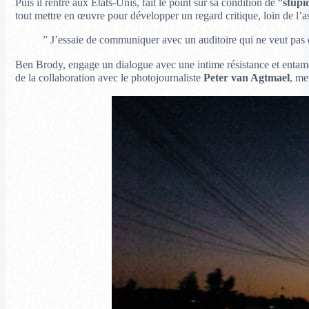
Puis il rentre aux États-Unis, fait le point sur sa condition de “
stupi
tout mettre en œuvre pour développer un regard critique, loin de l’as
” J’essaie de communiquer avec un auditoire qui ne veut pas e
Ben Brody, engage un dialogue avec une intime résistance et entame 
de la collaboration avec le photojournaliste
Peter van Agtmael
, me