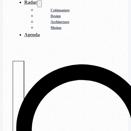
Radar
Critiquature
Design
Architecture
Motion
Agenda