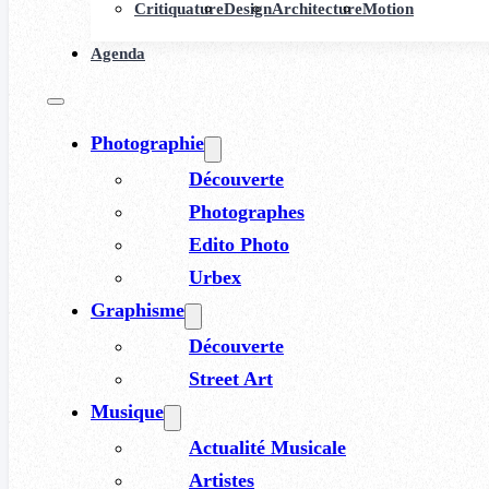
Critiquature
Design
Architecture
Motion
Agenda
Photographie
Découverte
Photographes
Edito Photo
Urbex
Graphisme
Découverte
Street Art
Musique
Actualité Musicale
Artistes