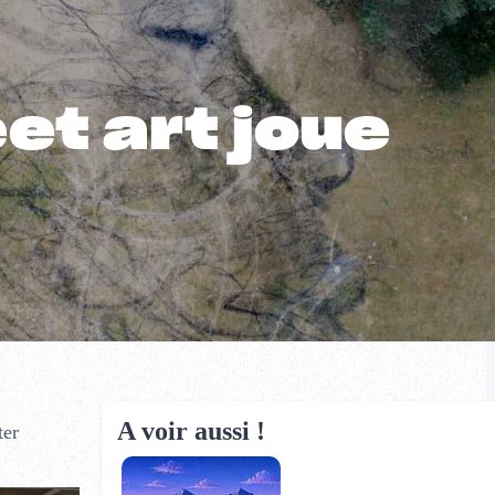
et art joue
A voir aussi !
ter