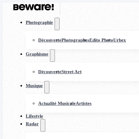
Photographie
Découverte
Photographes
Edito Photo
Urbex
Graphisme
Découverte
Street Art
Musique
Actualité Musicale
Artistes
Lifestyle
Radar