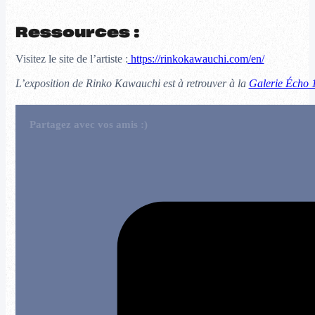
Ressources :
Visitez le site de l’artiste :
https://rinkokawauchi.com/en/
L’exposition de Rinko Kawauchi est à retrouver à la
Galerie Écho 1
Partagez avec vos amis :)