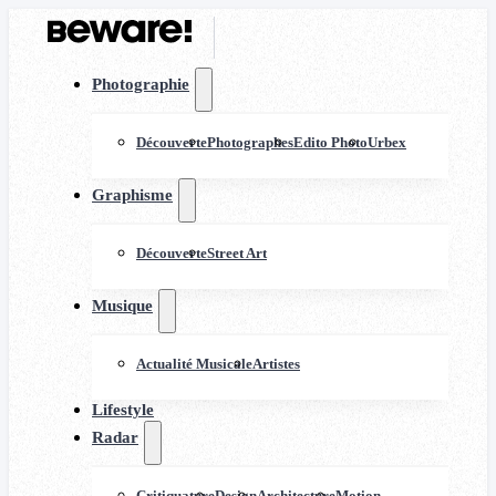
Photographie
Découverte
Photographes
Edito Photo
Urbex
Graphisme
Découverte
Street Art
Musique
Actualité Musicale
Artistes
Lifestyle
Radar
Critiquature
Design
Architecture
Motion