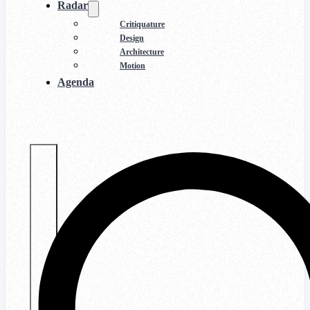
Radar
Critiquature
Design
Architecture
Motion
Agenda