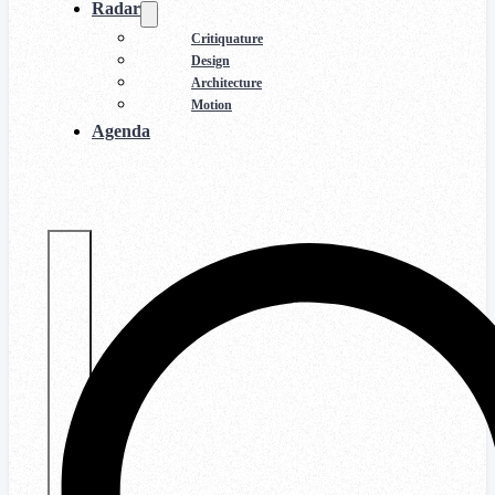
Radar
Critiquature
Design
Architecture
Motion
Agenda