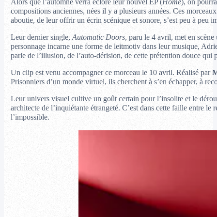
Alors que l’automne verra éclore leur nouvel EP (
Home
), on pourra
compositions anciennes, nées il y a plusieurs années. Ces morceaux on
aboutie, de leur offrir un écrin scénique et sonore, s’est peu à pe
Leur dernier single,
Automatic Doors
, paru le 4 avril, met en scèn
personnage incarne une forme de leitmotiv dans leur musique, Adrien
parle de l’illusion, de l’auto-dérision, de cette prétention douce qui 
Un clip est venu accompagner ce morceau le 10 avril. Réalisé par
M
Prisonniers d’un monde virtuel, ils cherchent à s’en échapper, à rec
Leur univers visuel cultive un goût certain pour l’insolite et le déro
architecte de l’inquiétante étrangeté. C’est dans cette faille entre le 
l’impossible.