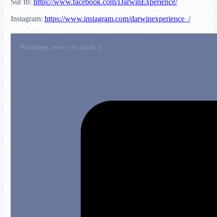
Sur fb:
https://www.facebook.com/DarwinExperience/
Instagram:
https://www.instagram.com/darwinexperience_/
Partagez avec vos amis :)