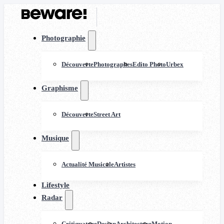
Photographie
Découverte
Photographes
Edito Photo
Urbex
Graphisme
Découverte
Street Art
Musique
Actualité Musicale
Artistes
Lifestyle
Radar
Critiquature
Design
Architecture
Motion