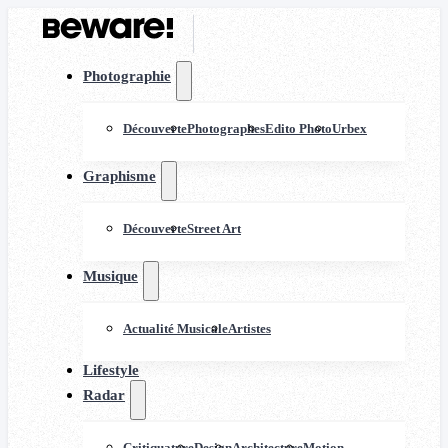
Photographie
Découverte
Photographes
Edito Photo
Urbex
Graphisme
Découverte
Street Art
Musique
Actualité Musicale
Artistes
Lifestyle
Radar
Critiquature
Design
Architecture
Motion