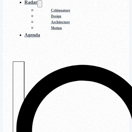
Radar
Critiquature
Design
Architecture
Motion
Agenda