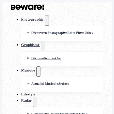
Photographie
Découverte
Photographes
Edito Photo
Urbex
Graphisme
Découverte
Street Art
Musique
Actualité Musicale
Artistes
Lifestyle
Radar
Critiquature
Design
Architecture
Motion