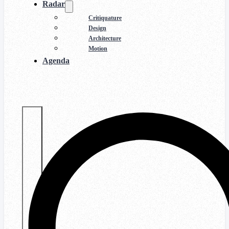
Radar
Critiquature
Design
Architecture
Motion
Agenda