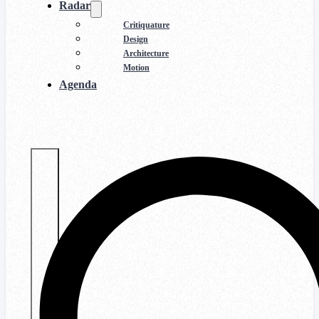
Radar
Critiquature
Design
Architecture
Motion
Agenda