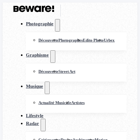
Photographie
Découverte
Photographes
Edito Photo
Urbex
Graphisme
Découverte
Street Art
Musique
Actualité Musicale
Artistes
Lifestyle
Radar
Critiquature
Design
Architecture
Motion