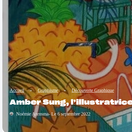
Accueil
»
Graphisme
»
Découverte Graphique
Amber Sung, l’illustratric
Noémie Arensma- Le 6 septembre 2022