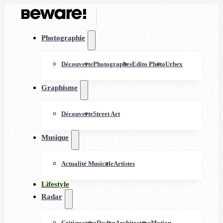
Photographie
Découverte
Photographes
Edito Photo
Urbex
Graphisme
Découverte
Street Art
Musique
Actualité Musicale
Artistes
Lifestyle
Radar
Critiquature
Design
Architecture
Motion