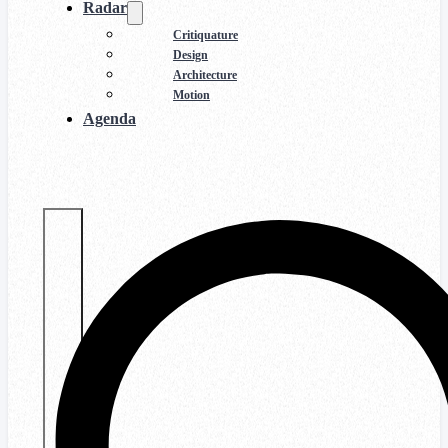
Radar
Critiquature
Design
Architecture
Motion
Agenda