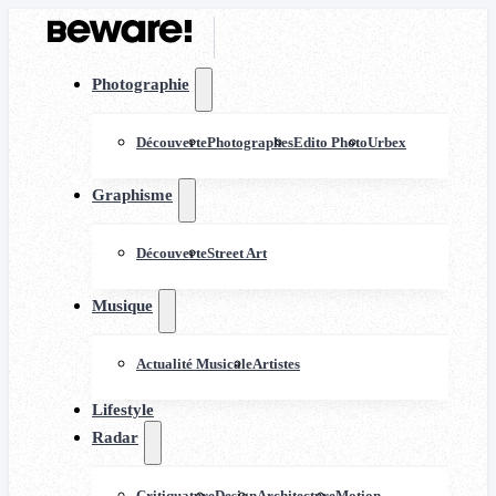
Photographie
Découverte
Photographes
Edito Photo
Urbex
Graphisme
Découverte
Street Art
Musique
Actualité Musicale
Artistes
Lifestyle
Radar
Critiquature
Design
Architecture
Motion