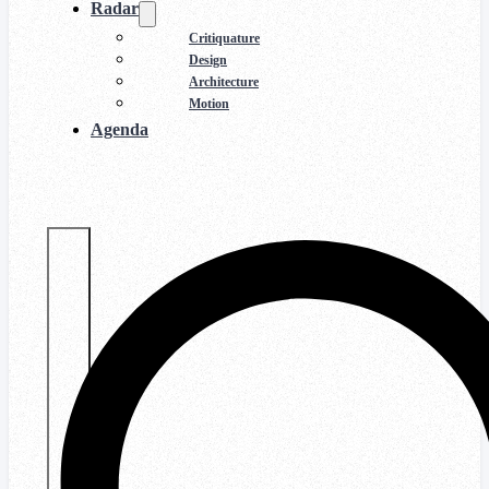
Radar
Critiquature
Design
Architecture
Motion
Agenda