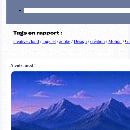
Tags en rapport :
creative cloud
/
logiciel
/
adobe
/
Design
/
création
/
Motion
/
Gr
A voir aussi !