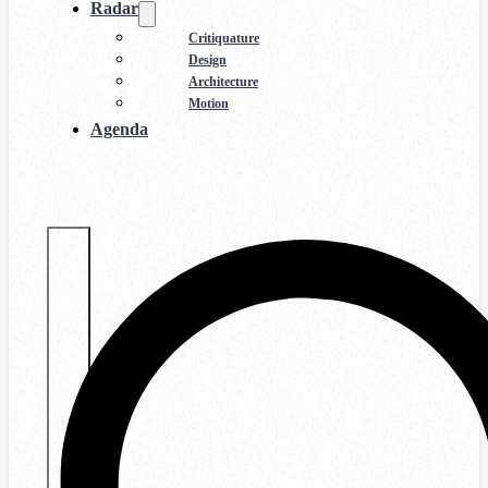
Radar
Critiquature
Design
Architecture
Motion
Agenda