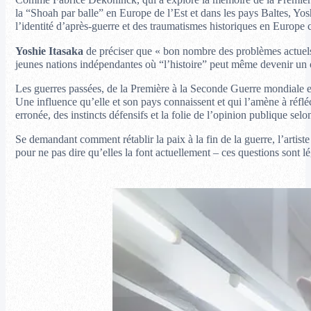
Comme Fabrice Dekoninck, qui a exploré la mémoire de la Première 
la “Shoah par balle” en Europe de l’Est et dans les pays Baltes, Yosh
l’identité d’après-guerre et des traumatismes historiques en Europe ce
Yoshie Itasaka
de préciser que « bon nombre des problèmes actuels en
jeunes nations indépendantes où “l’histoire” peut même devenir un ou
Les guerres passées, de la Première à la Seconde Guerre mondiale en
Une influence qu’elle et son pays connaissent et qui l’amène à réfléc
erronée, des instincts défensifs et la folie de l’opinion publique sel
Se demandant comment rétablir la paix à la fin de la guerre, l’artiste 
pour ne pas dire qu’elles la font actuellement – ces questions sont lé