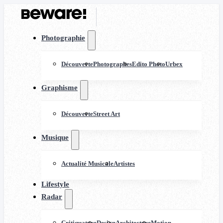
Photographie
Découverte
Photographes
Edito Photo
Urbex
Graphisme
Découverte
Street Art
Musique
Actualité Musicale
Artistes
Lifestyle
Radar
Critiquature
Design
Architecture
Motion