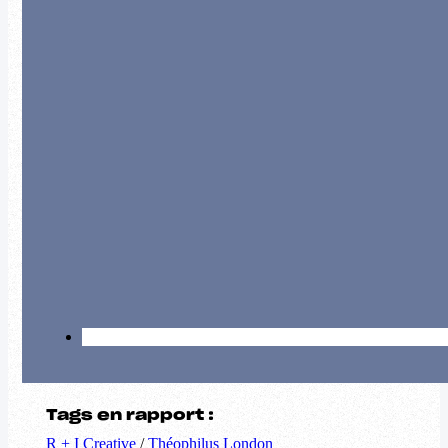
Tags en rapport :
R + I Creative
/
Théophilus London