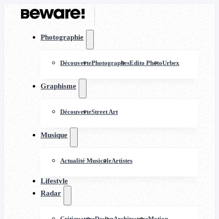
Photographie
Découverte
Photographes
Edito Photo
Urbex
Graphisme
Découverte
Street Art
Musique
Actualité Musicale
Artistes
Lifestyle
Radar
Critiquature
Design
Architecture
Motion