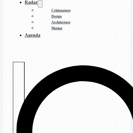
Radar
Critiquature
Design
Architecture
Motion
Agenda