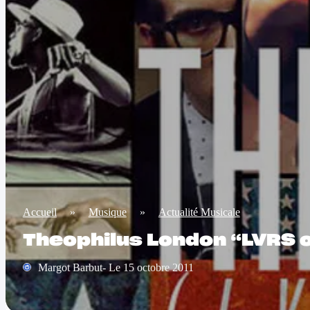
Accueil
»
Musique
»
Actualité Musicale
Theophilus London “LVRS 
Margot Barbut- Le 15 octobre 2011